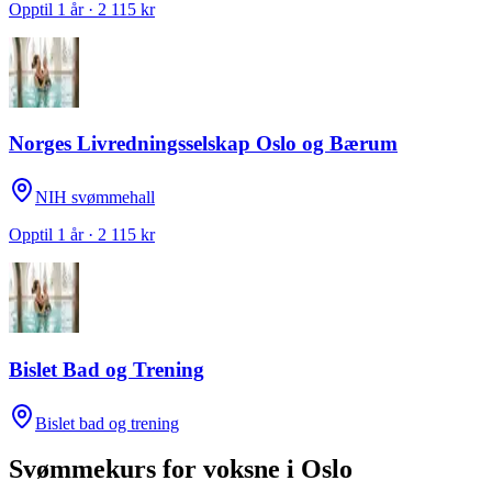
Opptil 1 år · 2 115 kr
Norges Livredningsselskap Oslo og Bærum
NIH svømmehall
Opptil 1 år · 2 115 kr
Bislet Bad og Trening
Bislet bad og trening
Svømmekurs for voksne
i
Oslo