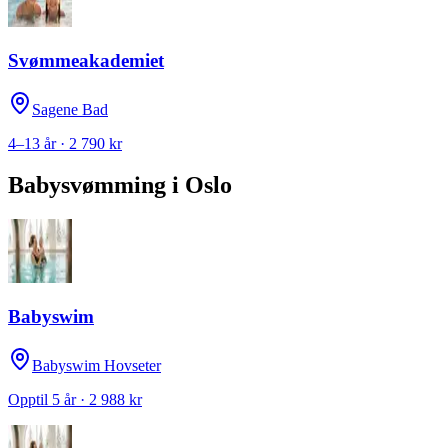
Svømmeakademiet
Sagene Bad
4–13 år · 2 790 kr
Babysvømming
i
Oslo
Babyswim
Babyswim Hovseter
Opptil 5 år · 2 988 kr