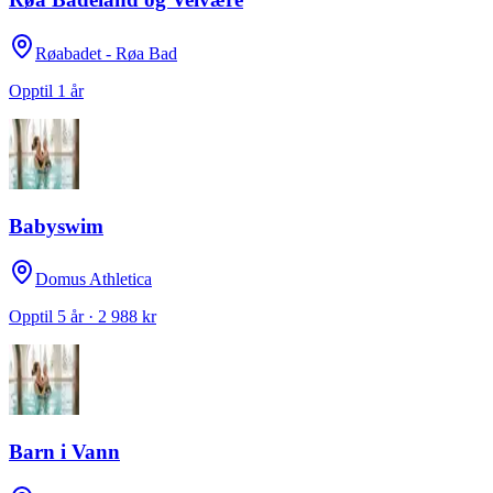
Røabadet - Røa Bad
Opptil 1 år
Babyswim
Domus Athletica
Opptil 5 år · 2 988 kr
Barn i Vann