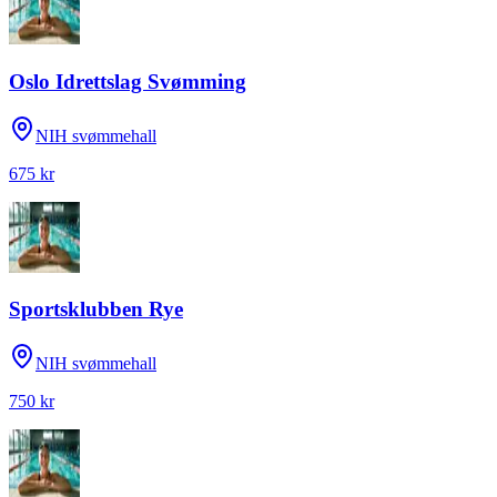
Oslo Idrettslag Svømming
NIH svømmehall
675 kr
Sportsklubben Rye
NIH svømmehall
750 kr