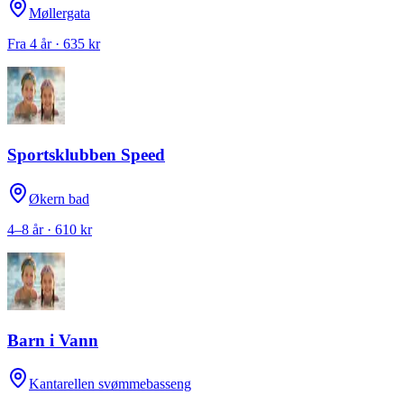
Møllergata
Fra 4 år · 635 kr
Sportsklubben Speed
Økern bad
4–8 år · 610 kr
Barn i Vann
Kantarellen svømmebasseng