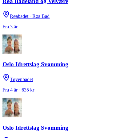
Røa Badeland og Velvære
Røabadet - Røa Bad
Fra 3 år
Oslo Idrettslag Svømming
Tøyenbadet
Fra 4 år · 635 kr
Oslo Idrettslag Svømming