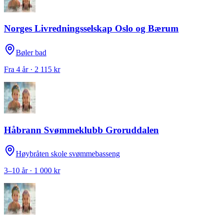
Norges Livredningsselskap Oslo og Bærum
Bøler bad
Fra 4 år · 2 115 kr
Håbrann Svømmeklubb Groruddalen
Høybråten skole svømmebasseng
3–10 år · 1 000 kr