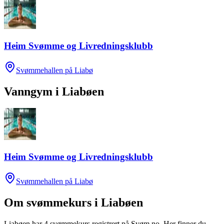
Heim Svømme og Livredningsklubb
Svømmehallen på Liabø
Vanngym
i
Liabøen
Heim Svømme og Livredningsklubb
Svømmehallen på Liabø
Om svømmekurs i
Liabøen
Liabøen
har
4
svømmekurs registrert på Svøm.no.
Her finner du