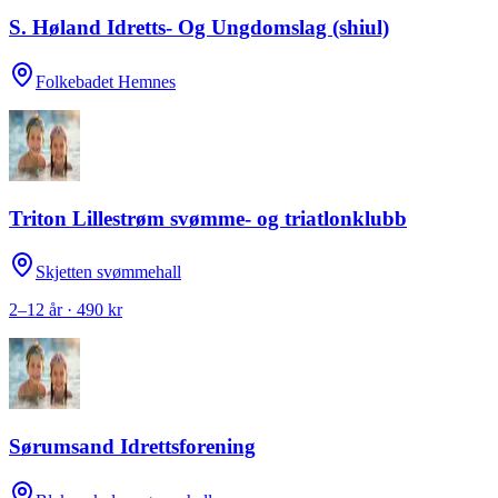
S. Høland Idretts- Og Ungdomslag (shiul)
Folkebadet Hemnes
Triton Lillestrøm svømme- og triatlonklubb
Skjetten svømmehall
2–12 år · 490 kr
Sørumsand Idrettsforening