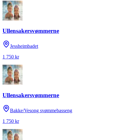
Ullensakersvømmerne
Jessheimbadet
1 750 kr
Ullensakersvømmerne
Bakke/Vesong svømmebasseng
1 750 kr