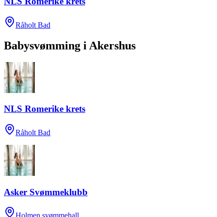
NLS Romerike krets
Råholt Bad
Babysvømming
i
Akershus
NLS Romerike krets
Råholt Bad
Asker Svømmeklubb
Holmen svømmehall