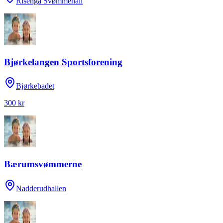
Risenga Svømmehall
Bjørkelangen Sportsforening
Bjørkebadet
300 kr
Bærumsvømmerne
Nadderudhallen