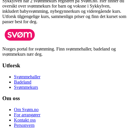
Sykkylven
har
2
svømmekurs registrert på Svøm.no.
Her finner du
oversikt over svømmekurs for barn og voksne i
Sykkylven
,
inkludert babysvømming, nybegynnerkurs og videregående kurs.
Utforsk tilgjengelige kurs, sammenlign priser og finn det kurset som
passer best for deg.
Norges portal for svømming. Finn svømmehaller, badeland og
svømmekurs nær deg.
Utforsk
Svømmehaller
Badeland
Svømmekurs
Om oss
Om Svøm.no
For arrangører
Kontakt oss
Personvern