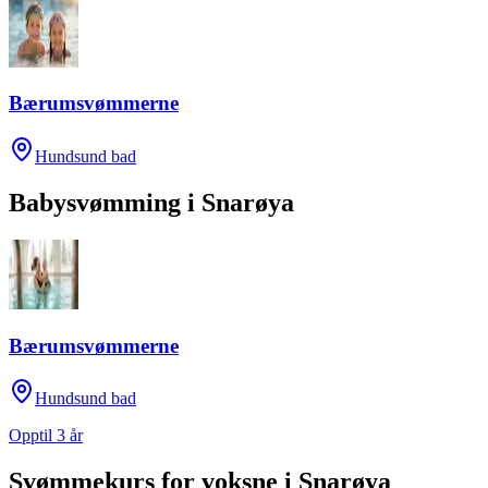
Bærumsvømmerne
Hundsund bad
Babysvømming
i
Snarøya
Bærumsvømmerne
Hundsund bad
Opptil 3 år
Svømmekurs for voksne
i
Snarøya