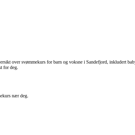
versikt over svømmekurs for barn og voksne i
Sandefjord
, inkludert b
t for deg.
ekurs nær deg.