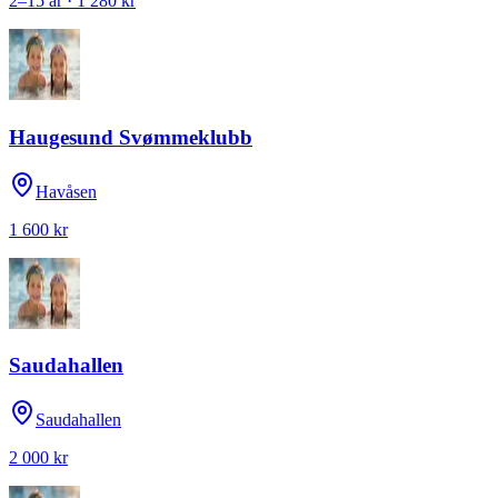
2–15 år · 1 280 kr
Haugesund Svømmeklubb
Havåsen
1 600 kr
Saudahallen
Saudahallen
2 000 kr