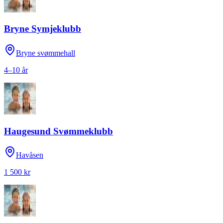
Bryne Symjeklubb
Bryne svømmehall
4–10 år
Haugesund Svømmeklubb
Havåsen
1 500 kr