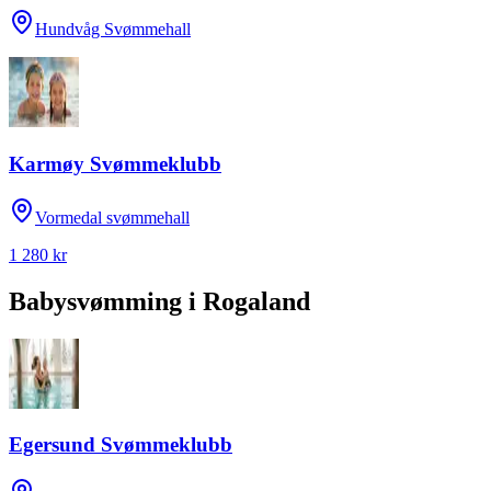
Hundvåg Svømmehall
Karmøy Svømmeklubb
Vormedal svømmehall
1 280 kr
Babysvømming
i
Rogaland
Egersund Svømmeklubb