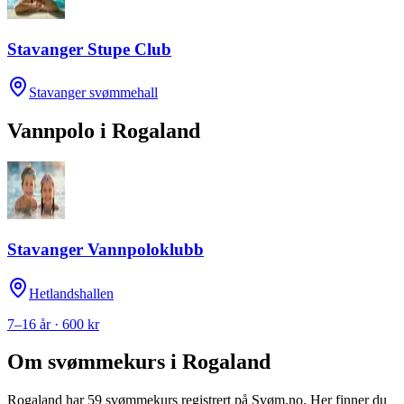
Stavanger Stupe Club
Stavanger svømmehall
Vannpolo
i
Rogaland
Stavanger Vannpoloklubb
Hetlandshallen
7–16 år · 600 kr
Om svømmekurs i
Rogaland
Rogaland
har
59
svømmekurs registrert på Svøm.no.
Her finner du