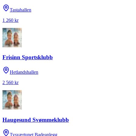
Tastahallen
1 260 kr
Frisinn Sportsklubb
Hetlandshallen
2 560 kr
Haugesund Svømmeklubb
Tysværtunet Badeanlegg