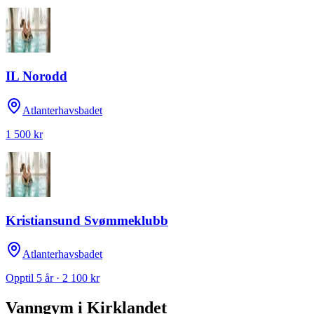
IL Norodd
Atlanterhavsbadet
1 500 kr
Kristiansund Svømmeklubb
Atlanterhavsbadet
Opptil 5 år · 2 100 kr
Vanngym
i
Kirklandet