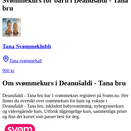
Svømmekurs for barn
i
Deanušaldi - Tana
bru
Tana Svømmeklubb
Tana svømmehall
900 kr
Om svømmekurs i
Deanušaldi - Tana bru
Deanušaldi - Tana bru
har
1
svømmekurs registrert på Svøm.no.
Her
finner du oversikt over svømmekurs for barn og voksne i
Deanušaldi - Tana bru
, inkludert babysvømming, nybegynnerkurs
og videregående kurs.
Utforsk tilgjengelige kurs, sammenlign priser
og finn det kurset som passer best for deg.