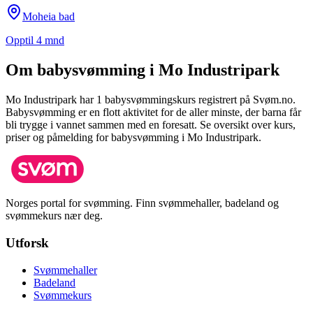
Moheia bad
Opptil 4 mnd
Om babysvømming i
Mo Industripark
Mo Industripark
har
1
babysvømmingskurs registrert på Svøm.no.
Babysvømming er en flott aktivitet for de aller minste, der barna får
bli trygge i vannet sammen med en foresatt.
Se oversikt over kurs,
priser og påmelding for babysvømming i
Mo Industripark
.
Norges portal for svømming. Finn svømmehaller, badeland og
svømmekurs nær deg.
Utforsk
Svømmehaller
Badeland
Svømmekurs