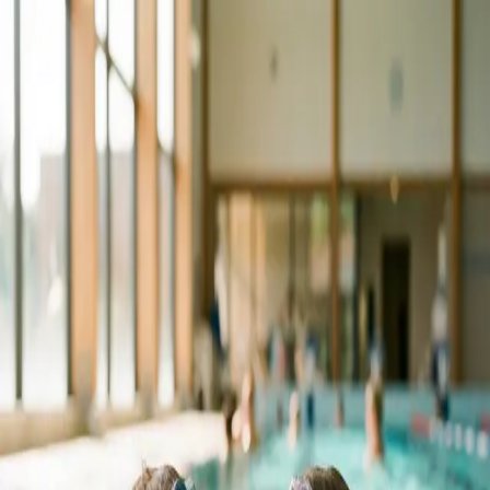
Finn svømmehall eller kurs
Svømmehaller i Leknes
Hjem
Svømmehaller
Leknes
Viser 1 svømmehall i Leknes
Stupetårn
Barnebasseng
Idrettsbasseng
Badstue
Boblebad
Kafé / Kiosk
Parkering
Svømmekurs
Bursdagspakker
HC-tilpasset